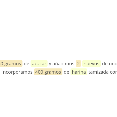
30 gramos
de
azúcar
y añadimos
2
huevos
de uno
e incorporamos
400 gramos
de
harina
tamizada co