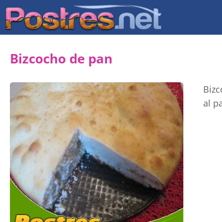
Bizcocho de pan
Bizc
al p