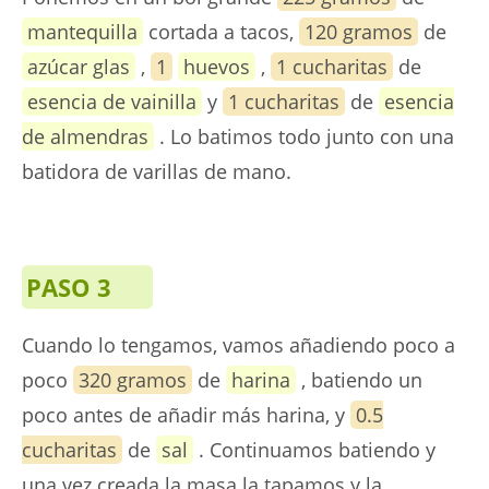
mantequilla
cortada a tacos,
120 gramos
de
azúcar glas
,
1
huevos
,
1 cucharitas
de
esencia de vainilla
y
1 cucharitas
de
esencia
de almendras
. Lo batimos todo junto con una
batidora de varillas de mano.
PASO 3
Cuando lo tengamos, vamos añadiendo poco a
poco
320 gramos
de
harina
, batiendo un
poco antes de añadir más harina, y
0.5
cucharitas
de
sal
. Continuamos batiendo y
una vez creada la masa la tapamos y la