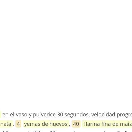
en el vaso y pulverice 30 segundos, velocidad progre
nata
,
4
yemas de huevos
,
40
Harina fina de mai