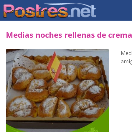
Medias noches rellenas de crem
Medi
ami