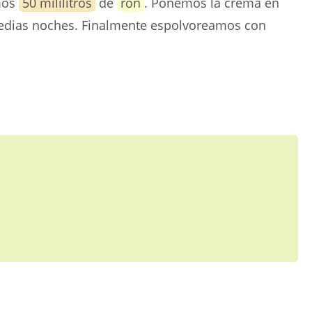
mos
50 mililitros
de
ron
. Ponemos la crema en
medias noches. Finalmente espolvoreamos con