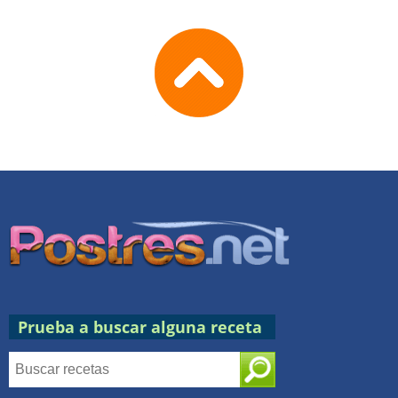
Go
to
TOP
Prueba a buscar alguna receta