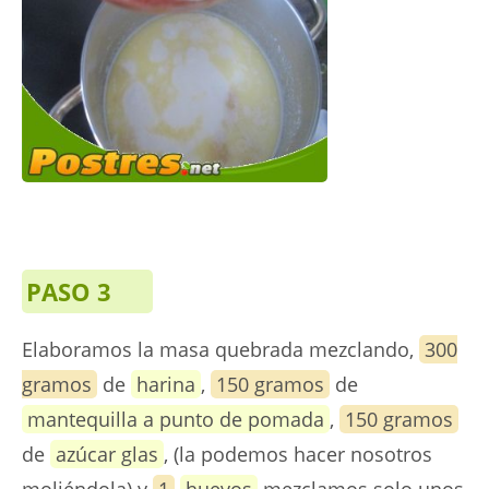
PASO 3
Elaboramos la masa quebrada mezclando,
300
gramos
de
harina
,
150 gramos
de
mantequilla a punto de pomada
,
150 gramos
de
azúcar glas
, (la podemos hacer nosotros
moliéndola) y
1
huevos
mezclamos solo unos