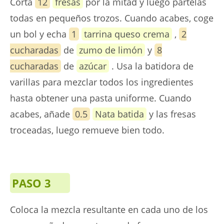
Corta
12
fresas
por la mitad y luego pártelas
todas en pequeños trozos. Cuando acabes, coge
un bol y echa
1
tarrina queso crema
,
2
cucharadas
de
zumo de limón
y
8
cucharadas
de
azúcar
. Usa la batidora de
varillas para mezclar todos los ingredientes
hasta obtener una pasta uniforme. Cuando
acabes, añade
0.5
Nata batida
y las fresas
troceadas, luego remueve bien todo.
PASO 3
Coloca la mezcla resultante en cada uno de los