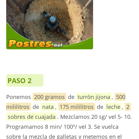
PASO 2
Ponemos
200 gramos
de
turrón jijona
,
500
mililitros
de
nata
,
175 mililitros
de
leche
,
2
sobres de cuajada
. Mezclamos 20 sg/ vel 5- 10.
Programamos 8 min/ 100º/ vel 3. Se vuelca
sobre la mezcla de galletas y metemos en el