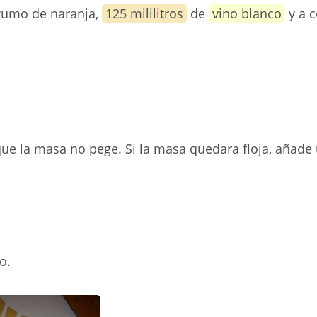
 zumo de naranja,
125 mililitros
de
vino blanco
y a 
e la masa no pege. Si la masa quedara floja, añade
o.