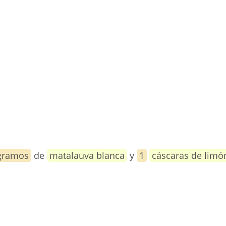
gramos
de
matalauva blanca
y
1
cáscaras de limó