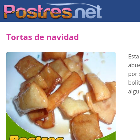
Tortas de navidad
Esta
abue
por 
boli
algu